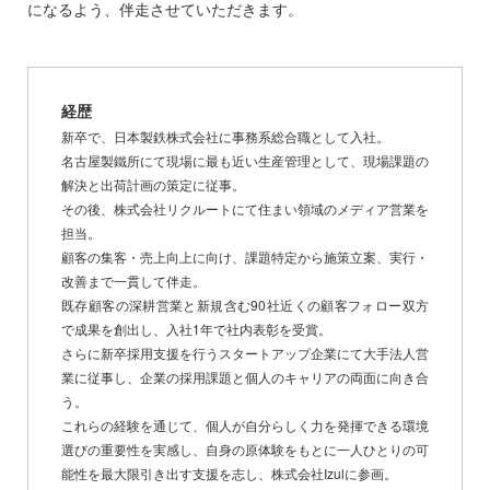
になるよう、伴走させていただきます。
経歴
新卒で、日本製鉄株式会社に事務系総合職として入社。
名古屋製鐵所にて現場に最も近い生産管理として、現場課題の
解決と出荷計画の策定に従事。
その後、株式会社リクルートにて住まい領域のメディア営業を
担当。
顧客の集客・売上向上に向け、課題特定から施策立案、実行・
改善まで一貫して伴走。
既存顧客の深耕営業と新規含む90社近くの顧客フォロー双方
で成果を創出し、入社1年で社内表彰を受賞。
さらに新卒採用支援を行うスタートアップ企業にて大手法人営
業に従事し、企業の採用課題と個人のキャリアの両面に向き合
う。
これらの経験を通じて、個人が自分らしく力を発揮できる環境
選びの重要性を実感し、自身の原体験をもとに一人ひとりの可
能性を最大限引き出す支援を志し、株式会社Izulに参画。