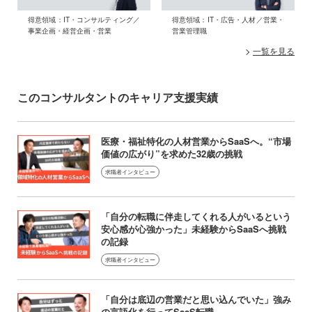
得意領域：IT・コンサルティング／
得意領域：IT・広告・人材／営業・
事業企画・経営企画・営業
営業管理職
一覧を見る
このコンサルタントのキャリア支援実績
医療・福祉特化の人材営業からSaaSへ。“市場
価値の広がり”を求めた32歳の挑戦
求職者インタビュー
「自分の転職に伴走してくれる人がいるという
安心感が心強かった」未経験からSaaSへ挑戦
の記録
求職者インタビュー
「自分は底辺の営業だと思い込んでいた」強み
の言語化を行ってSaaS転職