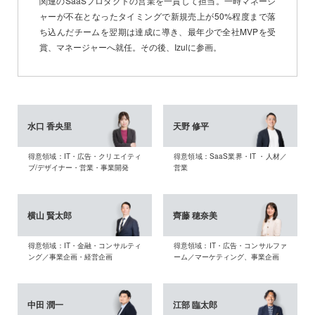
関連のSaaSプロダクトの営業を一貫して担当。一時マネージ
ャーが不在となったタイミングで新規売上が50%程度まで落
ち込んだチームを翌期は達成に導き、最年少で全社MVPを受
賞、マネージャーへ就任。その後、Izulに参画。
水口 香央里
天野 修平
得意領域：IT・広告・クリエイティ
得意領域：SaaS業界・IT ・人材／
ブ/デザイナー・営業・事業開発
営業
横山 賢太郎
齊藤 穂奈美
得意領域：IT・金融・コンサルティ
得意領域：IT・広告・コンサルファ
ング／事業企画・経営企画
ーム／マーケティング、事業企画
中田 潤一
江部 臨太郎