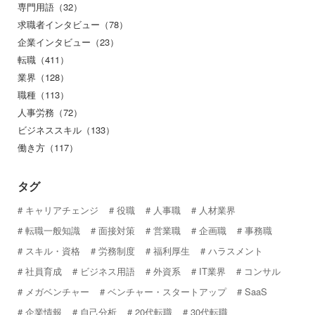
専門用語（32）
求職者インタビュー（78）
企業インタビュー（23）
転職（411）
業界（128）
職種（113）
人事労務（72）
ビジネススキル（133）
働き方（117）
タグ
キャリアチェンジ
役職
人事職
人材業界
転職一般知識
面接対策
営業職
企画職
事務職
スキル・資格
労務制度
福利厚生
ハラスメント
社員育成
ビジネス用語
外資系
IT業界
コンサル
メガベンチャー
ベンチャー・スタートアップ
SaaS
企業情報
自己分析
20代転職
30代転職