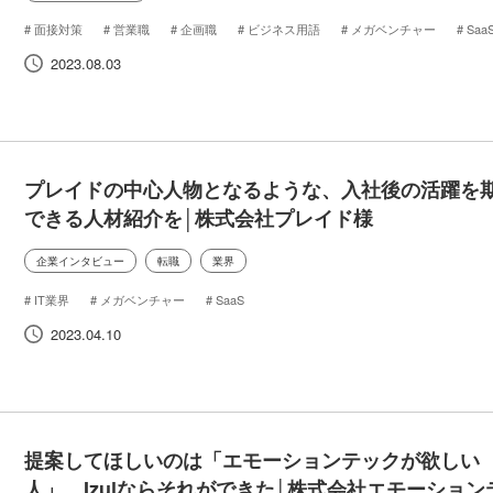
面接対策
営業職
企画職
ビジネス用語
メガベンチャー
Saa
20代転職
転職
インタビュー
候補者の声
2023.08.03
プレイドの中心人物となるような、入社後の活躍を
できる人材紹介を│株式会社プレイド様
企業インタビュー
転職
業界
IT業界
メガベンチャー
SaaS
2023.04.10
提案してほしいのは「エモーションテックが欲しい
人」。Izulならそれができた│株式会社エモーション