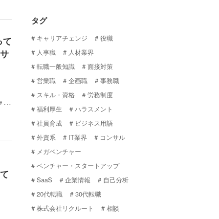
タグ
キャリアチェンジ
役職
って
ンサ
人事職
人材業界
転職一般知識
面接対策
営業職
企画職
事務職
スキル・資格
労務制度
20
福利厚生
ハラスメント
社員育成
ビジネス用語
外資系
IT業界
コンサル
メガベンチャー
ベンチャー・スタートアップ
して
SaaS
企業情報
自己分析
20代転職
30代転職
株式会社リクルート
相談