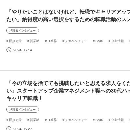
「やりたいことはないけれど、転職でキャリアアッ
たい」納得度の高い選択をするための転職活動のス
求職者インタビュー
面接対策
営業職
IT業界
メガベンチャー
SaaS
企業情報
代転職
転職
インタビュー
候補者の声
2024.06.14
「今の立場を捨てても挑戦したいと思える求人をく
い」スタートアップ企業マネジメント職への30代ハ
キャリア転職！
求職者インタビュー
面接対策
営業職
IT業界
メガベンチャー
SaaS
企業情報
代転職
転職
インタビュー
候補者の声
2024.05.27