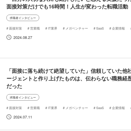
面接対策だけでも16時間！人生が変わった転職活動
求職者インタビュー
面接対策
営業職
IT業界
メガベンチャー
SaaS
企業情報
代転職
転職
インタビュー
候補者の声
2024.08.27
「面接に落ち続けて絶望していた」信頼していた他
ージェントと作り上げたものは、伝わらない職務経
だった
求職者インタビュー
面接対策
営業職
IT業界
メガベンチャー
SaaS
企業情報
代転職
転職
インタビュー
候補者の声
2024.07.11