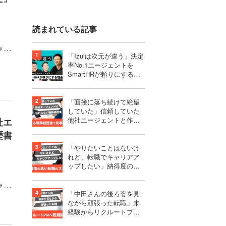
読まれている記事
20
「Izulは次元が違う」決定
率No.1エージェントを
SmartHRが頼りにする理
由｜株式会社SmartHR様
「面接に落ち続けて絶望
していた」信頼していた
他社エージェントと作り
社エ
上げたものは、伝わらな
歴書
い職務経歴書だった
「やりたいことはないけ
れど、転職でキャリアア
ップしたい」納得度の高
い選択をするための転職
活動のススメ
20
「中田さんの後ろ姿を見
ながら頑張った転職」未
経験からリクルートプロ
ダクトマネージャーへ転