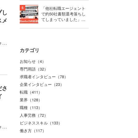
職成功！
「他社転職エージェント
プし
で約50社書類選考落ちし
スメ
てしまっていました」第
二新卒で難関SaaSのCS内
定を獲得するまで
20
カテゴリ
お知らせ（4）
専門用語（32）
求職者インタビュー（78）
企業インタビュー（23）
ださ
転職（411）
イ
業界（128）
職種（113）
人事労務（72）
ビジネススキル（133）
20
働き方（117）