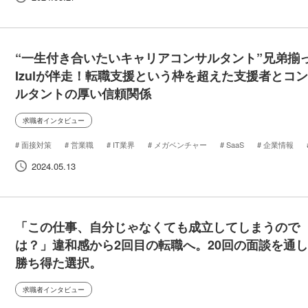
“一生付き合いたいキャリアコンサルタント”兄弟揃
Izulが伴走！転職支援という枠を超えた支援者とコ
ルタントの厚い信頼関係
求職者インタビュー
面接対策
営業職
IT業界
メガベンチャー
SaaS
企業情報
代転職
転職
インタビュー
候補者の声
2024.05.13
「この仕事、自分じゃなくても成立してしまうので
は？」違和感から2回目の転職へ。20回の面談を通
勝ち得た選択。
求職者インタビュー