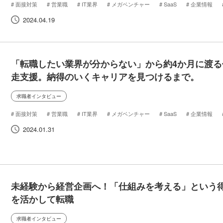
面接対策
営業職
IT業界
メガベンチャー
SaaS
企業情報
代転職
転職
インタビュー
候補者の声
2024.04.19
「転職したい業界が分からない」から約4か月に渡る
走支援。納得のいくキャリアを見つけるまで。
求職者インタビュー
面接対策
営業職
IT業界
メガベンチャー
SaaS
企業情報
代転職
転職
インタビュー
候補者の声
2024.01.31
未経験から経営企画へ！「仕組みを考える」という
を活かして転職
求職者インタビュー