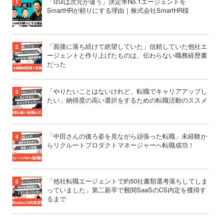
「Izulは次元が違う」決定率No.1エージェントを
SmartHRが頼りにする理由｜株式会社SmartHR様
「面接に落ち続けて絶望していた」信頼していた他社エ
ージェントと作り上げたものは、伝わらない職務経歴書
だった
「やりたいことはないけれど、転職でキャリアアップし
たい」納得度の高い選択をするための転職活動のススメ
「中田さんの後ろ姿を見ながら頑張った転職」未経験か
らリクルートプロダクトマネージャーへ転職成功！
「他社転職エージェントで約50社書類選考落ちしてしま
っていました」第二新卒で難関SaaSのCS内定を獲得す
るまで