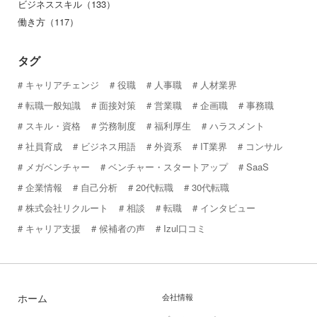
ビジネススキル（133）
働き方（117）
タグ
キャリアチェンジ
役職
人事職
人材業界
転職一般知識
面接対策
営業職
企画職
事務職
スキル・資格
労務制度
福利厚生
ハラスメント
社員育成
ビジネス用語
外資系
IT業界
コンサル
メガベンチャー
ベンチャー・スタートアップ
SaaS
企業情報
自己分析
20代転職
30代転職
株式会社リクルート
相談
転職
インタビュー
キャリア支援
候補者の声
Izul口コミ
ホーム
会社情報