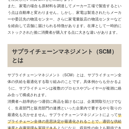
また、家電の場合も原材料を調達してメーカー工場で製造するとい
う点は自動車と変わりません。しかし、家電は製造されたらメーカ
ーや委託先の物流センター、さらに家電量販店の物流センターなど
を経由して店舗に届けられる特徴があります。在庫として一時的に
ストックされた後に消費者が購入する点に大きな違いがあります。
サプライチェーンマネジメント（SCM）
とは
サプライチェーンマネジメント（SCM）とは、サプライチェーン全
体の供給を最適化する取り組みのことです。具体例からも分かるよ
うに、サプライチェーンは複数のプロセスやプレイヤーが複雑に絡
み合って構成されます。
消費者へ効率的かつ適切に商品を届けるには、企業間取引だけでな
く、生産部門と販売部門の連携といった企業内で要するやり取りの
最適化も欠かせません。サプライチェーンマネジメントによって
サ
プライチェーン全体の意思決定が最適化されることで、適切な供給
速度と在庫管理を実現できる
ようになり、収益性の向上も期待でき