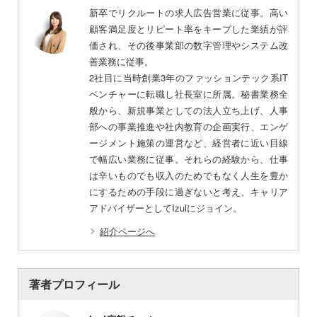
新卒でリクルートの求人広告営業に従事。高い
顧客満足度とリピート率をキープした業績が評
価され、その後事業部の数字管理やシステム改
善業務に従事。
2社目に当時創業3年のファッションテック系IT
ベンチャーに転職し社長室に所属。秘書業務全
般から、新規事業としての法人立ち上げ、人事
部への事業推進や社内教育の企画実行、エンゲ
ージメント施策の運営など、経営者に近い目線
で幅広い業務に従事。それらの経験から、仕事
は辛いものでも収入のためでもなく人生を豊か
にするための手段に過ぎないと考え、キャリア
アドバイザーとしてIzulにジョイン。
紹介ページへ
著者プロフィール