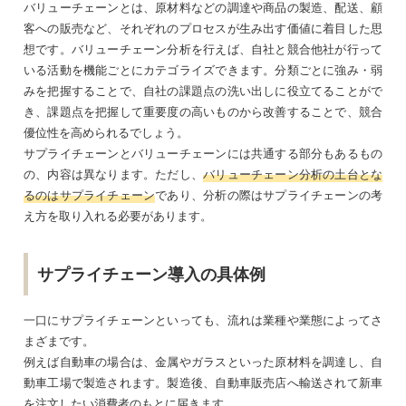
バリューチェーンとは、原材料などの調達や商品の製造、配送、顧
客への販売など、それぞれのプロセスが生み出す価値に着目した思
想です。バリューチェーン分析を行えば、自社と競合他社が行って
いる活動を機能ごとにカテゴライズできます。分類ごとに強み・弱
みを把握することで、自社の課題点の洗い出しに役立てることがで
き、課題点を把握して重要度の高いものから改善することで、競合
優位性を高められるでしょう。
サプライチェーンとバリューチェーンには共通する部分もあるもの
の、内容は異なります。ただし、
バリューチェーン分析の土台とな
るのはサプライチェーン
であり、分析の際はサプライチェーンの考
え方を取り入れる必要があります。
サプライチェーン導入の具体例
一口にサプライチェーンといっても、流れは業種や業態によってさ
まざまです。
例えば自動車の場合は、金属やガラスといった原材料を調達し、自
動車工場で製造されます。製造後、自動車販売店へ輸送されて新車
を注文したい消費者のもとに届きます。