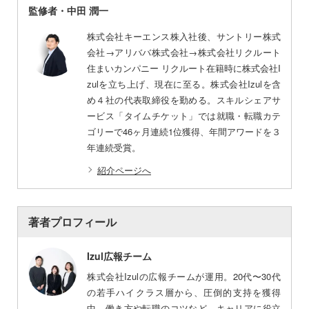
監修者・中田 潤一
株式会社キーエンス株入社後、サントリー株式
会社→アリババ株式会社→株式会社リクルート
住まいカンパニー リクルート在籍時に株式会社I
zulを立ち上げ、現在に至る。株式会社Izulを含
め４社の代表取締役を勤める。スキルシェアサ
ービス「タイムチケット」では就職・転職カテ
ゴリーで46ヶ月連続1位獲得、年間アワードを３
年連続受賞。
紹介ページへ
著者プロフィール
Izul広報チーム
株式会社Izulの広報チームが運用。20代〜30代
の若手ハイクラス層から、圧倒的支持を獲得
中。働き方や転職のコツなど、キャリアに役立