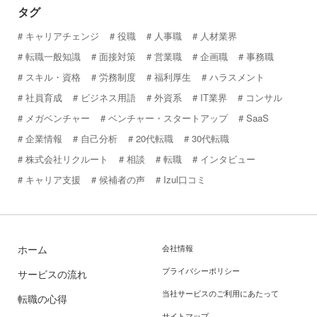
タグ
キャリアチェンジ
役職
人事職
人材業界
転職一般知識
面接対策
営業職
企画職
事務職
スキル・資格
労務制度
福利厚生
ハラスメント
社員育成
ビジネス用語
外資系
IT業界
コンサル
メガベンチャー
ベンチャー・スタートアップ
SaaS
企業情報
自己分析
20代転職
30代転職
株式会社リクルート
相談
転職
インタビュー
キャリア支援
候補者の声
Izul口コミ
ホーム
会社情報
プライバシーポリシー
サービスの流れ
当社サービスのご利用にあたって
転職の心得
サイトマップ