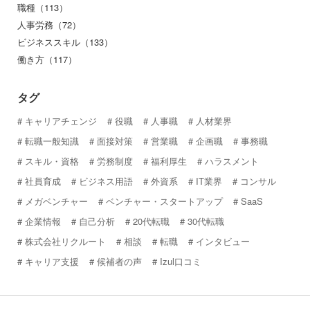
職種（113）
人事労務（72）
ビジネススキル（133）
働き方（117）
タグ
キャリアチェンジ
役職
人事職
人材業界
転職一般知識
面接対策
営業職
企画職
事務職
スキル・資格
労務制度
福利厚生
ハラスメント
社員育成
ビジネス用語
外資系
IT業界
コンサル
メガベンチャー
ベンチャー・スタートアップ
SaaS
企業情報
自己分析
20代転職
30代転職
株式会社リクルート
相談
転職
インタビュー
キャリア支援
候補者の声
Izul口コミ