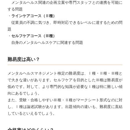
メンタルヘルス関連の企画立案や専門スタッフとの連携を可能に
する問題
・
ラインケアコース（Ⅱ種）
従業員の不調に気づき、即時対応できるレベルに達するための問
題
・
セルフケアコース（Ⅲ種）
自身のメンタルヘルスケアに関連する問題
難易度は高い？
メンタルヘルスマネジメント検定の難易度は、Ⅰ種・Ⅱ種・Ⅲ種と
で大きな違いがあります。セルフケアを目的としたⅢ種は難易度が
低めです。対して、より専門的な知識が必要なⅠ種は特に難しい傾
向にあるでしょう。
また、受験・合格しやすいⅢ種・Ⅱ種がマークシート形式なのに対
し、Ⅰ種は論述試験があります。出題傾向の違いも、難易度に直結
しているといえるでしょう。
合格率はどのくらい？