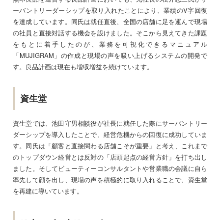
ーバントリーダーシップを取り入れたことにより、業績のV字回復
を達成しています。同氏は就任直後、全国の店舗に足を運んで現場
の社員と直接対話する機会を設けました。そこから見えてきた課題
をもとに着手したのが、業務を可視化できるマニュアル
「MUJIGRAM」の作成と現場の声を吸い上げるシステムの開発で
す。良品計画は現在も増収増益を続けています。
資生堂
資生堂では、池田守男相談役が社長に就任した際にサーバントリー
ダーシップを導入したことで、経営危機からの回復に成功していま
す。同氏は「顧客と直接関わる店舗こそが重要」と考え、これまで
のトップダウン経営とは反対の「店頭起点の経営方針」を打ち出し
ました。そしてビューティーコンサルタントや営業職の会議に自ら
率先して顔を出し、現場の声を積極的に取り入れることで、資生堂
を再建に導いています。