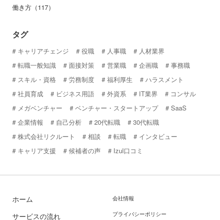
働き方（117）
タグ
キャリアチェンジ
役職
人事職
人材業界
転職一般知識
面接対策
営業職
企画職
事務職
スキル・資格
労務制度
福利厚生
ハラスメント
社員育成
ビジネス用語
外資系
IT業界
コンサル
メガベンチャー
ベンチャー・スタートアップ
SaaS
企業情報
自己分析
20代転職
30代転職
株式会社リクルート
相談
転職
インタビュー
キャリア支援
候補者の声
Izul口コミ
ホーム
会社情報
プライバシーポリシー
サービスの流れ