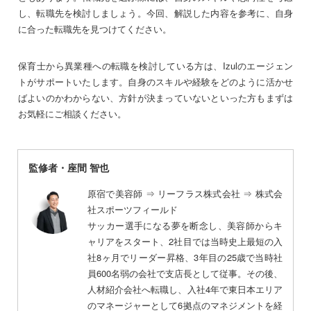
し、転職先を検討しましょう。今回、解説した内容を参考に、自身
に合った転職先を見つけてください。
保育士から異業種への転職を検討している方は、Izulのエージェン
トがサポートいたします。自身のスキルや経験をどのように活かせ
ばよいのかわからない、方針が決まっていないといった方もまずは
お気軽にご相談ください。
監修者・座間 智也
原宿で美容師 ⇒ リーフラス株式会社 ⇒ 株式会
社スポーツフィールド
サッカー選手になる夢を断念し、美容師からキ
ャリアをスタート、2社目では当時史上最短の入
社8ヶ月でリーダー昇格、3年目の25歳で当時社
員600名弱の会社で支店長として従事。その後、
人材紹介会社へ転職し、入社4年で東日本エリア
のマネージャーとして6拠点のマネジメントを経