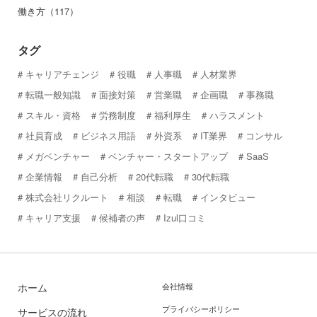
働き方（117）
タグ
キャリアチェンジ
役職
人事職
人材業界
転職一般知識
面接対策
営業職
企画職
事務職
スキル・資格
労務制度
福利厚生
ハラスメント
社員育成
ビジネス用語
外資系
IT業界
コンサル
メガベンチャー
ベンチャー・スタートアップ
SaaS
企業情報
自己分析
20代転職
30代転職
株式会社リクルート
相談
転職
インタビュー
キャリア支援
候補者の声
Izul口コミ
ホーム
会社情報
プライバシーポリシー
サービスの流れ