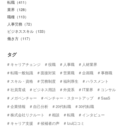
転職（411）
業界（128）
職種（113）
人事労務（72）
ビジネススキル（133）
働き方（117）
タグ
キャリアチェンジ
役職
人事職
人材業界
転職一般知識
面接対策
営業職
企画職
事務職
スキル・資格
労務制度
福利厚生
ハラスメント
社員育成
ビジネス用語
外資系
IT業界
コンサル
メガベンチャー
ベンチャー・スタートアップ
SaaS
企業情報
自己分析
20代転職
30代転職
株式会社リクルート
相談
転職
インタビュー
キャリア支援
候補者の声
Izul口コミ