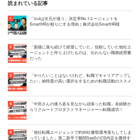
読まれている記事
「Izulは次元が違う」決定率No.1エージェントを
SmartHRが頼りにする理由｜株式会社SmartHR様
「面接に落ち続けて絶望していた」信頼していた他社エ
ージェントと作り上げたものは、伝わらない職務経歴書
だった
「やりたいことはないけれど、転職でキャリアアップし
たい」納得度の高い選択をするための転職活動のススメ
「中田さんの後ろ姿を見ながら頑張った転職」未経験か
らリクルートプロダクトマネージャーへ転職成功！
「他社転職エージェントで約50社書類選考落ちしてしま
っていました」第二新卒で難関SaaSのCS内定を獲得す