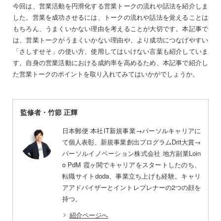
今回は、営業活動を円滑化する営業トークの流れや話法を紹介しま
した。営業を成功させるには、トークの流れや話法を覚えることは
もちろん、うまくいかない理由を考えることが大切です。本記事で
は、営業トークがうまくいかない理由や、より成功につなげやすい
「さしすせそ」の使い方、使用してはいけない言葉も紹介していま
す。自身の営業活動における成約率を高めるため、本記事で紹介し
た営業トークのポイントを取り入れてみてはいかがでしょうか。
監修者・竹節 正輝
日本郵便 本社IT新規事業→パーソルキャリアに
て個人表彰、新規事業創出プログラムDrit大賞→
パーソルイノベーション株式会社 地方副業Loin
o PdM 霞ヶ関でキャリアをスタートしたのち、
転職サイトdoda、事業立ち上げも経験。キャリ
アアドバイザーとイントレプレナーの2つの顔を
持つ。
紹介ページへ