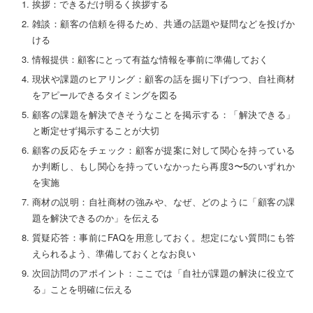
挨拶：できるだけ明るく挨拶する
雑談：顧客の信頼を得るため、共通の話題や疑問などを投げか
ける
情報提供：顧客にとって有益な情報を事前に準備しておく
現状や課題のヒアリング：顧客の話を掘り下げつつ、自社商材
をアピールできるタイミングを図る
顧客の課題を解決できそうなことを掲示する：「解決できる」
と断定せず掲示することが大切
顧客の反応をチェック：顧客が提案に対して関心を持っている
か判断し、もし関心を持っていなかったら再度3〜5のいずれか
を実施
商材の説明：自社商材の強みや、なぜ、どのように「顧客の課
題を解決できるのか」を伝える
質疑応答：事前にFAQを用意しておく。想定にない質問にも答
えられるよう、準備しておくとなお良い
次回訪問のアポイント：ここでは「自社が課題の解決に役立て
る」ことを明確に伝える