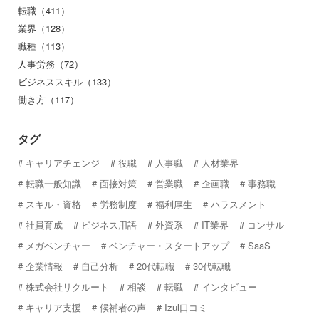
転職（411）
業界（128）
職種（113）
人事労務（72）
ビジネススキル（133）
働き方（117）
タグ
キャリアチェンジ
役職
人事職
人材業界
転職一般知識
面接対策
営業職
企画職
事務職
スキル・資格
労務制度
福利厚生
ハラスメント
社員育成
ビジネス用語
外資系
IT業界
コンサル
メガベンチャー
ベンチャー・スタートアップ
SaaS
企業情報
自己分析
20代転職
30代転職
株式会社リクルート
相談
転職
インタビュー
キャリア支援
候補者の声
Izul口コミ