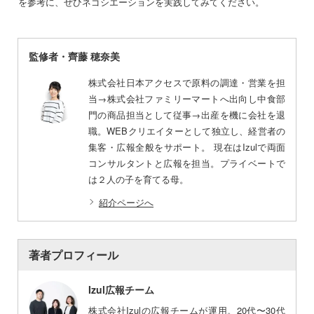
を参考に、ぜひネゴシエーションを実践してみてください。
監修者・齊藤 穂奈美
株式会社日本アクセスで原料の調達・営業を担
当→株式会社ファミリーマートへ出向し中食部
門の商品担当として従事→出産を機に会社を退
職。WEBクリエイターとして独立し、経営者の
集客・広報全般をサポート。 現在はIzulで両面
コンサルタントと広報を担当。プライベートで
は２人の子を育てる母。
紹介ページへ
著者プロフィール
Izul広報チーム
株式会社Izulの広報チームが運用。20代〜30代