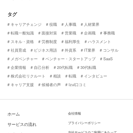
タグ
キャリアチェンジ
役職
人事職
人材業界
転職一般知識
面接対策
営業職
企画職
事務職
スキル・資格
労務制度
福利厚生
ハラスメント
社員育成
ビジネス用語
外資系
IT業界
コンサル
メガベンチャー
ベンチャー・スタートアップ
SaaS
企業情報
自己分析
20代転職
30代転職
株式会社リクルート
相談
転職
インタビュー
キャリア支援
候補者の声
Izul口コミ
ホーム
会社情報
プライバシーポリシー
サービスの流れ
当社サービスのご利用にあたって