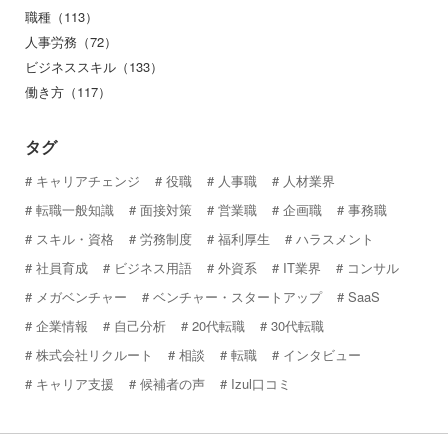
職種（113）
人事労務（72）
ビジネススキル（133）
働き方（117）
タグ
キャリアチェンジ
役職
人事職
人材業界
転職一般知識
面接対策
営業職
企画職
事務職
スキル・資格
労務制度
福利厚生
ハラスメント
社員育成
ビジネス用語
外資系
IT業界
コンサル
メガベンチャー
ベンチャー・スタートアップ
SaaS
企業情報
自己分析
20代転職
30代転職
株式会社リクルート
相談
転職
インタビュー
キャリア支援
候補者の声
Izul口コミ