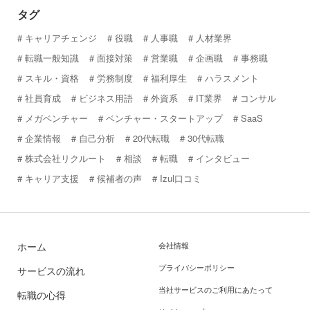
タグ
キャリアチェンジ
役職
人事職
人材業界
転職一般知識
面接対策
営業職
企画職
事務職
スキル・資格
労務制度
福利厚生
ハラスメント
社員育成
ビジネス用語
外資系
IT業界
コンサル
メガベンチャー
ベンチャー・スタートアップ
SaaS
企業情報
自己分析
20代転職
30代転職
株式会社リクルート
相談
転職
インタビュー
キャリア支援
候補者の声
Izul口コミ
ホーム
会社情報
プライバシーポリシー
サービスの流れ
当社サービスのご利用にあたって
転職の心得