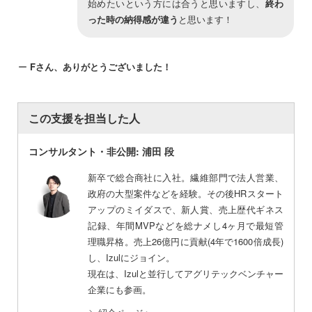
始めたいという方には合うと思いますし、
終わ
った時の納得感が違う
と思います！
ー
Fさん、ありがとうございました！
この支援を担当した人
コンサルタント・非公開: 浦田 段
新卒で総合商社に入社。繊維部門で法人営業、
政府の大型案件などを経験。その後HRスタート
アップのミイダスで、新人賞、売上歴代ギネス
記録、年間MVPなどを総ナメし4ヶ月で最短管
理職昇格。売上26億円に貢献(4年で1600倍成長)
し、Izulにジョイン。
現在は、Izulと並行してアグリテックベンチャー
企業にも参画。