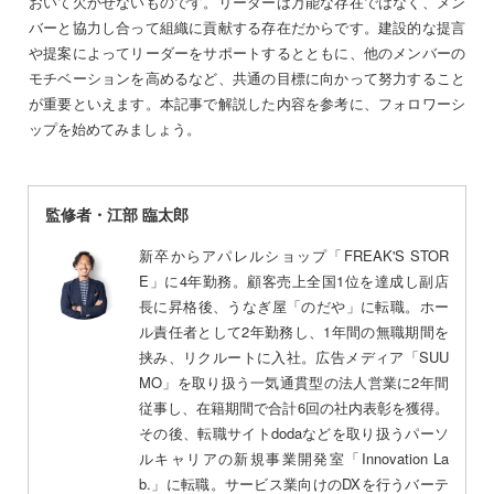
おいて欠かせないものです。リーダーは万能な存在ではなく、メン
バーと協力し合って組織に貢献する存在だからです。建設的な提言
や提案によってリーダーをサポートするとともに、他のメンバーの
モチベーションを高めるなど、共通の目標に向かって努力すること
が重要といえます。本記事で解説した内容を参考に、フォロワーシ
ップを始めてみましょう。
監修者・江部 臨太郎
新卒からアパレルショップ「FREAK'S STOR
E」に4年勤務。顧客売上全国1位を達成し副店
長に昇格後、うなぎ屋「のだや」に転職。ホー
ル責任者として2年勤務し、1年間の無職期間を
挟み、リクルートに入社。広告メディア「SUU
MO」を取り扱う一気通貫型の法人営業に2年間
従事し、在籍期間で合計6回の社内表彰を獲得。
その後、転職サイトdodaなどを取り扱うパーソ
ルキャリアの新規事業開発室「Innovation La
b.」に転職。サービス業向けのDXを行うバーテ