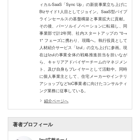
ィカルSaaS「Sync Up」の新規事業立ち上げに
Bizサイド1人目としてジョイン。SaaS型パイプ
ラインセールスの基盤構築と事業拡大に貢献。
その後、パーソルイノベーションに転籍し、同
事業部で計2年間、社内スタートアップの "0→
1" フェーズに携わり、現職へ。執行役員として
人材紹介サービス「Izul」の立ち上げに参画。現
在はIzulの事業全体の戦略推進担当を担いなが
ら、キャリアアドバイザーチームのマネジメン
ト、及び自身もプレイヤーとして活動中。同時
に個人事業主として、住宅メーカーやインテリ
アショップなどtoC事業者に向けたコンサルティ
ング業務に従事している。
紹介ページへ
著者プロフィール
Izul広報チーム