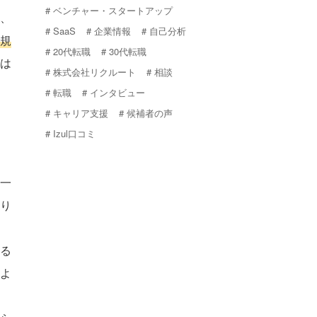
ベンチャー・スタートアップ
、
SaaS
企業情報
自己分析
規
20代転職
30代転職
は
株式会社リクルート
相談
転職
インタビュー
キャリア支援
候補者の声
Izul口コミ
一
り
る
よ