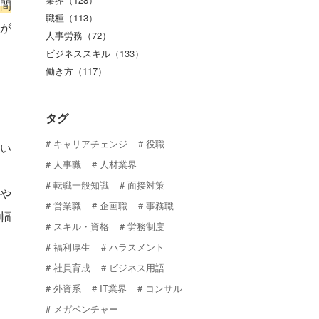
間
職種（113）
が
人事労務（72）
ビジネススキル（133）
働き方（117）
タグ
キャリアチェンジ
役職
い
人事職
人材業界
転職一般知識
面接対策
や
営業職
企画職
事務職
幅
スキル・資格
労務制度
福利厚生
ハラスメント
社員育成
ビジネス用語
外資系
IT業界
コンサル
メガベンチャー