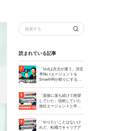
読まれている記事
「Izulは次元が違う」決定
率No.1エージェントを
SmartHRが頼りにする理
由｜株式会社SmartHR様
「面接に落ち続けて絶望
していた」信頼していた
他社エージェントと作り
上げたものは、伝わらな
い職務経歴書だった
「やりたいことはないけ
れど、転職でキャリアア