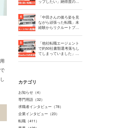
ップしたい」納得度の高
い選択をするための転職
活動のススメ
「中田さんの後ろ姿を見
ながら頑張った転職」未
経験からリクルートプロ
ダクトマネージャーへ転
職成功！
「他社転職エージェント
で約50社書類選考落ちし
てしまっていました」第
二新卒で難関SaaSのCS内
用
定を獲得するまで
で
し
カテゴリ
お知らせ（4）
専門用語（32）
求職者インタビュー（78）
企業インタビュー（23）
転職（411）
業界（128）