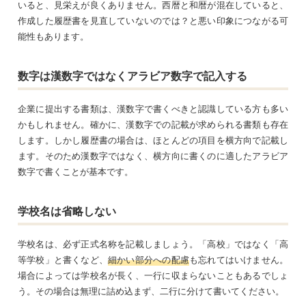
いると、見栄えが良くありません。西暦と和暦が混在していると、
作成した履歴書を見直していないのでは？と悪い印象につながる可
能性もあります。
数字は漢数字ではなくアラビア数字で記入する
企業に提出する書類は、漢数字で書くべきと認識している方も多い
かもしれません。確かに、漢数字での記載が求められる書類も存在
します。しかし履歴書の場合は、ほとんどの項目を横方向で記載し
ます。そのため漢数字ではなく、横方向に書くのに適したアラビア
数字で書くことが基本です。
学校名は省略しない
学校名は、必ず正式名称を記載しましょう。「高校」ではなく「高
等学校」と書くなど、
細かい部分への配慮
も忘れてはいけません。
場合によっては学校名が長く、一行に収まらないこともあるでしょ
う。その場合は無理に詰め込まず、二行に分けて書いてください。