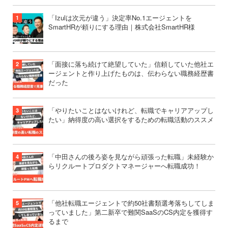
「Izulは次元が違う」決定率No.1エージェントを
SmartHRが頼りにする理由｜株式会社SmartHR様
「面接に落ち続けて絶望していた」信頼していた他社エ
ージェントと作り上げたものは、伝わらない職務経歴書
だった
「やりたいことはないけれど、転職でキャリアアップし
たい」納得度の高い選択をするための転職活動のススメ
「中田さんの後ろ姿を見ながら頑張った転職」未経験か
らリクルートプロダクトマネージャーへ転職成功！
「他社転職エージェントで約50社書類選考落ちしてしま
っていました」第二新卒で難関SaaSのCS内定を獲得す
るまで