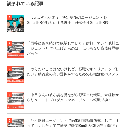
読まれている記事
「Izulは次元が違う」決定率No.1エージェントを
SmartHRが頼りにする理由｜株式会社SmartHR様
「面接に落ち続けて絶望していた」信頼していた他社エ
ージェントと作り上げたものは、伝わらない職務経歴書
だった
「やりたいことはないけれど、転職でキャリアアップし
たい」納得度の高い選択をするための転職活動のススメ
「中田さんの後ろ姿を見ながら頑張った転職」未経験か
らリクルートプロダクトマネージャーへ転職成功！
「他社転職エージェントで約50社書類選考落ちしてしま
っていました」第二新卒で難関SaaSのCS内定を獲得す