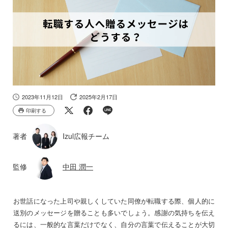
2023年11月12日
2025年2月17日
印刷する
著者
Izul広報チーム
監修
中田 潤一
お世話になった上司や親しくしていた同僚が転職する際、個人的に
送別のメッセージを贈ることも多いでしょう。感謝の気持ちを伝え
るには、一般的な言葉だけでなく、自分の言葉で伝えることが大切