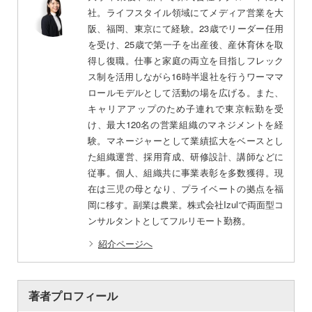
社。ライフスタイル領域にてメディア営業を大
阪、福岡、東京にて経験。23歳でリーダー任用
を受け、25歳で第一子を出産後、産休育休を取
得し復職。仕事と家庭の両立を目指しフレック
ス制を活用しながら16時半退社を行うワーママ
ロールモデルとして活動の場を広げる。また、
キャリアアップのため子連れで東京転勤を受
け、最大120名の営業組織のマネジメントを経
験。マネージャーとして業績拡大をベースとし
た組織運営、採用育成、研修設計、講師などに
従事。個人、組織共に事業表彰を多数獲得。現
在は三児の母となり、プライベートの拠点を福
岡に移す。副業は農業。株式会社Izulで両面型コ
ンサルタントとしてフルリモート勤務。
紹介ページへ
著者プロフィール