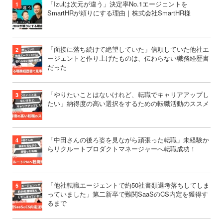
「Izulは次元が違う」決定率No.1エージェントを
SmartHRが頼りにする理由｜株式会社SmartHR様
「面接に落ち続けて絶望していた」信頼していた他社エ
ージェントと作り上げたものは、伝わらない職務経歴書
だった
「やりたいことはないけれど、転職でキャリアアップし
たい」納得度の高い選択をするための転職活動のススメ
「中田さんの後ろ姿を見ながら頑張った転職」未経験か
らリクルートプロダクトマネージャーへ転職成功！
「他社転職エージェントで約50社書類選考落ちしてしま
っていました」第二新卒で難関SaaSのCS内定を獲得す
るまで