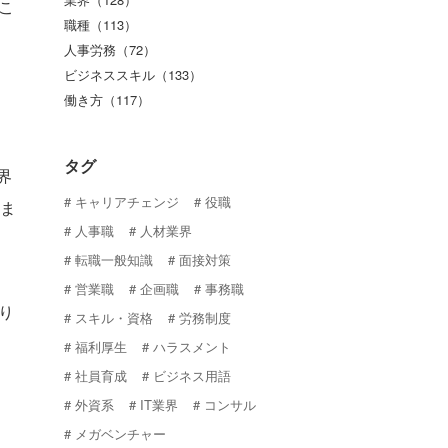
こ
職種（113）
人事労務（72）
ビジネススキル（133）
働き方（117）
タグ
界
キャリアチェンジ
役職
ま
人事職
人材業界
転職一般知識
面接対策
営業職
企画職
事務職
り
スキル・資格
労務制度
福利厚生
ハラスメント
社員育成
ビジネス用語
外資系
IT業界
コンサル
メガベンチャー