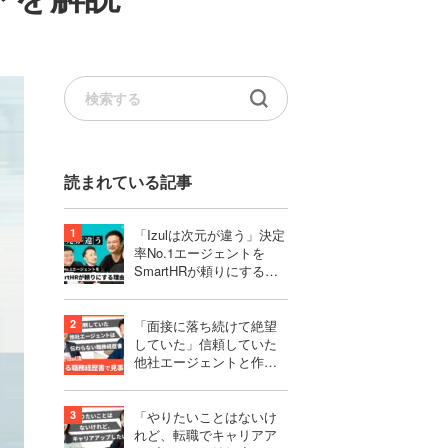
読まれている記事
「Izulは次元が違う」決定
率No.1エージェントを
SmartHRが頼りにする理
由｜株式会社SmartHR様
「面接に落ち続けて絶望
していた」信頼していた
他社エージェントと作り
上げたものは、伝わらな
い職務経歴書だった
「やりたいことはないけ
れど、転職でキャリアア