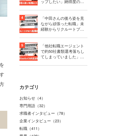
ップしたい」納得度の高
い選択をするための転職
活動のススメ
「中田さんの後ろ姿を見
ながら頑張った転職」未
経験からリクルートプロ
ダクトマネージャーへ転
職成功！
「他社転職エージェント
で約50社書類選考落ちし
てしまっていました」第
二新卒で難関SaaSのCS内
を
定を獲得するまで
す
方
カテゴリ
お知らせ（4）
専門用語（32）
求職者インタビュー（78）
企業インタビュー（23）
転職（411）
業界（128）