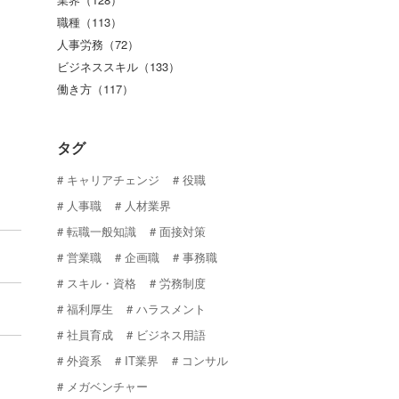
職種（113）
人事労務（72）
ビジネススキル（133）
働き方（117）
タグ
キャリアチェンジ
役職
人事職
人材業界
転職一般知識
面接対策
営業職
企画職
事務職
スキル・資格
労務制度
福利厚生
ハラスメント
社員育成
ビジネス用語
外資系
IT業界
コンサル
メガベンチャー