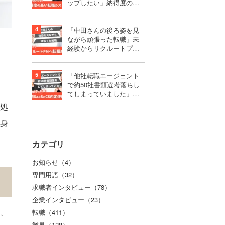
ップしたい」納得度の高
い選択をするための転職
活動のススメ
「中田さんの後ろ姿を見
ながら頑張った転職」未
経験からリクルートプロ
ダクトマネージャーへ転
職成功！
「他社転職エージェント
で約50社書類選考落ちし
てしまっていました」第
二新卒で難関SaaSのCS内
処
定を獲得するまで
身
カテゴリ
お知らせ（4）
専門用語（32）
求職者インタビュー（78）
企業インタビュー（23）
、
転職（411）
業界（128）