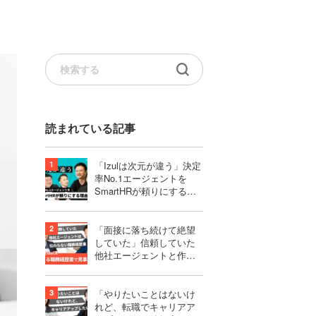
読まれている記事
「Izulは次元が違う」決定
率No.1エージェントを
SmartHRが頼りにする理
由｜株式会社SmartHR様
「面接に落ち続けて絶望
していた」信頼していた
他社エージェントと作り
上げたものは、伝わらな
い職務経歴書だった
「やりたいことはないけ
れど、転職でキャリアア