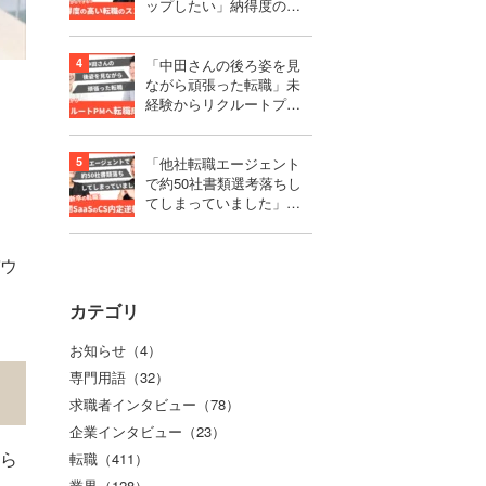
ップしたい」納得度の高
い選択をするための転職
活動のススメ
「中田さんの後ろ姿を見
ながら頑張った転職」未
経験からリクルートプロ
ダクトマネージャーへ転
職成功！
「他社転職エージェント
で約50社書類選考落ちし
てしまっていました」第
二新卒で難関SaaSのCS内
定を獲得するまで
ウ
カテゴリ
お知らせ（4）
専門用語（32）
求職者インタビュー（78）
企業インタビュー（23）
ら
転職（411）
業界（128）