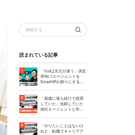
読まれている記事
「Izulは次元が違う」決定
率No.1エージェントを
SmartHRが頼りにする理
由｜株式会社SmartHR様
「面接に落ち続けて絶望
していた」信頼していた
他社エージェントと作り
上げたものは、伝わらな
い職務経歴書だった
「やりたいことはないけ
れど、転職でキャリアア