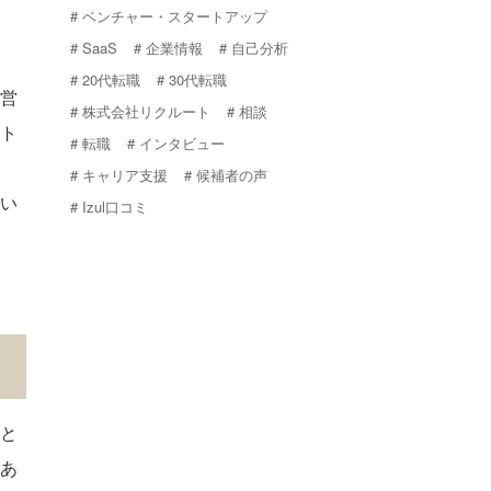
ベンチャー・スタートアップ
SaaS
企業情報
自己分析
20代転職
30代転職
営
株式会社リクルート
相談
ト
転職
インタビュー
キャリア支援
候補者の声
い
Izul口コミ
と
あ