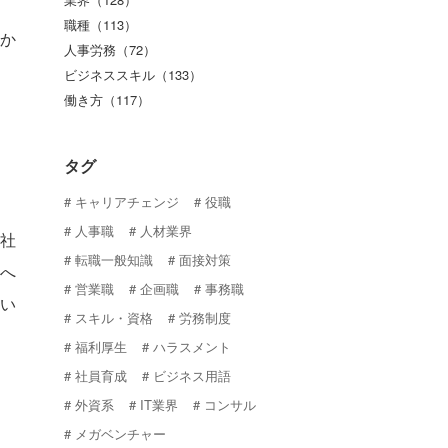
職種（113）
か
人事労務（72）
ビジネススキル（133）
働き方（117）
タグ
キャリアチェンジ
役職
人事職
人材業界
社
転職一般知識
面接対策
へ
営業職
企画職
事務職
い
スキル・資格
労務制度
福利厚生
ハラスメント
社員育成
ビジネス用語
外資系
IT業界
コンサル
メガベンチャー