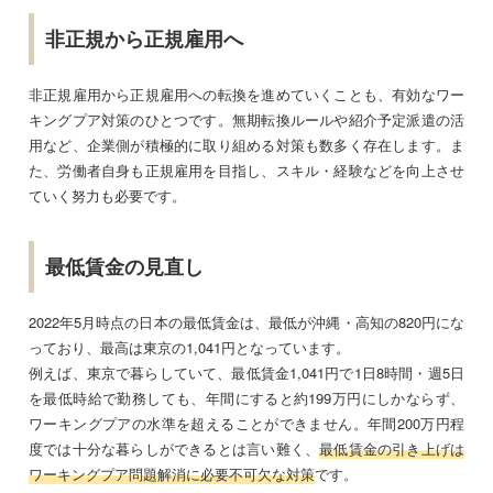
非正規から正規雇用へ
非正規雇用から正規雇用への転換を進めていくことも、有効なワー
キングプア対策のひとつです。無期転換ルールや紹介予定派遣の活
用など、企業側が積極的に取り組める対策も数多く存在します。ま
た、労働者自身も正規雇用を目指し、スキル・経験などを向上させ
ていく努力も必要です。
最低賃金の見直し
2022年5月時点の日本の最低賃金は、最低が沖縄・高知の820円にな
っており、最高は東京の1,041円となっています。
例えば、東京で暮らしていて、最低賃金1,041円で1日8時間・週5日
を最低時給で勤務しても、年間にすると約199万円にしかならず、
ワーキングプアの水準を超えることができません。年間200万円程
度では十分な暮らしができるとは言い難く、
最低賃金の引き上げは
ワーキングプア問題解消に必要不可欠な対策
です。