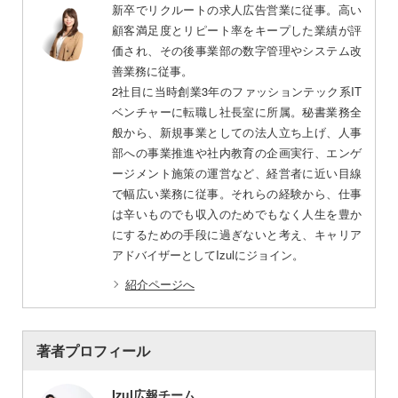
新卒でリクルートの求人広告営業に従事。高い
顧客満足度とリピート率をキープした業績が評
価され、その後事業部の数字管理やシステム改
善業務に従事。
2社目に当時創業3年のファッションテック系IT
ベンチャーに転職し社長室に所属。秘書業務全
般から、新規事業としての法人立ち上げ、人事
部への事業推進や社内教育の企画実行、エンゲ
ージメント施策の運営など、経営者に近い目線
で幅広い業務に従事。それらの経験から、仕事
は辛いものでも収入のためでもなく人生を豊か
にするための手段に過ぎないと考え、キャリア
アドバイザーとしてIzulにジョイン。
紹介ページへ
著者プロフィール
Izul広報チーム