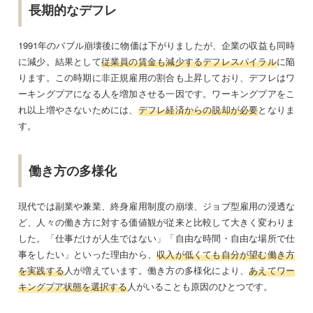
長期的なデフレ
1991年のバブル崩壊後に物価は下がりましたが、企業の収益も同時
に減少。結果として
従業員の賃金も減少するデフレスパイラル
に陥
ります。この時期に非正規雇用の割合も上昇しており、デフレはワ
ーキングプアになる人を増加させる一因です。ワーキングプアをこ
れ以上増やさないためには、
デフレ経済からの脱却が必要
となりま
す。
働き方の多様化
現代では副業や兼業、終身雇用制度の崩壊、ジョブ型雇用の浸透な
ど、人々の働き方に対する価値観が従来と比較して大きく変わりま
した。「仕事だけが人生ではない」「自由な時間・自由な場所で仕
事をしたい」といった理由から、
収入が低くても自分が望む働き方
を実践する
人が増えています。働き方の多様化により、
あえてワー
キングプア状態を選択する
人がいることも原因のひとつです。