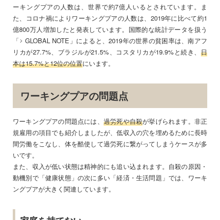
ーキングプアの人数は、世界で約7億人いるとされています。ま
た、コロナ禍によりワーキングプアの人数は、2019年に比べて約1
億800万人増加したと発表しています。国際的な統計データを扱う
「
GLOBAL NOTE
」によると、2019年の世界の貧困率は、南アフ
リカが27.7%、ブラジルが21.5%、コスタリカが19.9%と続き、
日
本は15.7%と12位の位置
にいます。
ワーキングプアの問題点
ワーキングプアの問題点には、
過労死や自殺
が挙げられます。非正
規雇用の項目でも紹介しましたが、低収入の穴を埋めるために長時
間労働をこなし、体を酷使して過労死に繋がってしまうケースが多
いです。
また、収入が低い状態は精神的にも追い込まれます。自殺の原因・
動機別で「健康状態」の次に多い「経済・生活問題」では、ワーキ
ングプアが大きく関連しています。