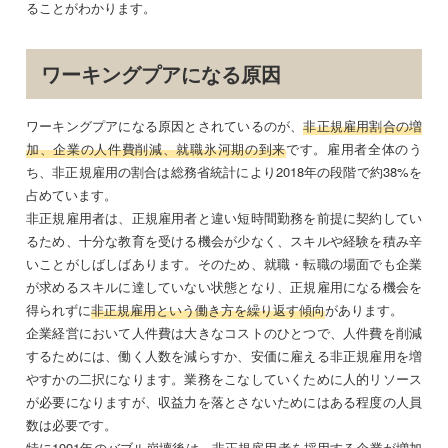
ることがわかります。
ワーキングプアになる原因
ワーキングプアになる原因とされているのが、
非正規雇用割合の増
加、企業の人件費削減、就職氷河期の到来
です。雇用者全体のう
ち、非正規雇用の割合は総務省統計により2018年の段階で約38%を
占めています。
非正規雇用者は、正規雇用者と違い短時間勤務を前提に契約してい
るため、十分な教育を受ける機会が少なく、スキルや経験を積み辛
いことがしばしばあります。そのため、就職・転職の場面でも企業
が求めるスキルに達していない状態となり、正規雇用になる機会を
得られずに
非正規雇用という働き方を繰り返す傾向
があります。
企業経営において人件費は大きなコストのひとつで、人件費を削減
するためには、働く人数を減らすか、安価に雇える非正規雇用を増
やすかの二択になります。業務をこなしていくために人的リソース
が必要になりますが、収益力を落とさないためにはある程度の人員
数は必要です。
特に1991年のバブル崩壊後は、非正規雇用者を採用する企業が増加