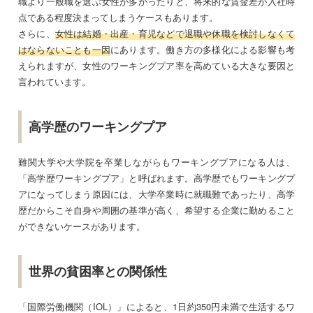
職より一般職を選ぶ女性が多かったりと、将来的な賃金差が入社時
点である程度決まってしまうケースもあります。
さらに、
女性は結婚・出産・育児などで退職や休職を検討しなくて
はならないことも一因
にあります。働き方の多様化による影響も考
えられますが、女性のワーキングプア率を高めている大きな要因と
言われています。
高学歴のワーキングプア
難関大学や大学院を卒業しながらもワーキングプアになる人は、
「高学歴ワーキングプア」と呼ばれます。高学歴でもワーキングプ
アになってしまう原因には、大学卒業時に就職難であったり、高学
歴だからこそ自身や周囲の基準が高く、希望する企業に勤めること
ができないケースがあります。
世界の貧困率との関係性
「国際労働機関（IOL）」によると、1日約350円未満で生活するワ