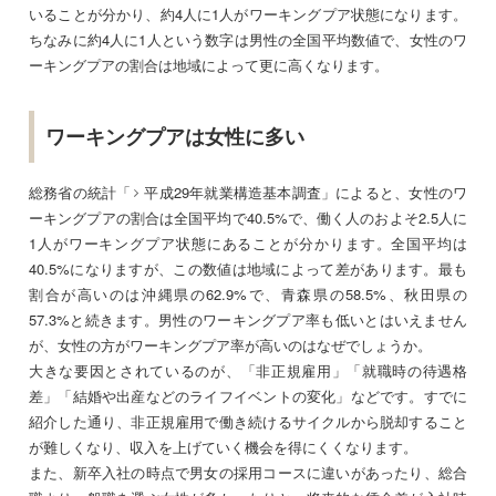
いることが分かり、約4人に1人がワーキングプア状態になります。
ちなみに約4人に1人という数字は男性の全国平均数値で、女性のワ
ーキングプアの割合は地域によって更に高くなります。
ワーキングプアは女性に多い
総務省の統計「
平成29年就業構造基本調査
」によると、女性のワ
ーキングプアの割合は全国平均で40.5%で、働く人のおよそ2.5人に
1人がワーキングプア状態にあることが分かります。全国平均は
40.5%になりますが、この数値は地域によって差があります。最も
割合が高いのは沖縄県の62.9%で、青森県の58.5%、秋田県の
57.3%と続きます。男性のワーキングプア率も低いとはいえません
が、女性の方がワーキングプア率が高いのはなぜでしょうか。
大きな要因とされているのが、「非正規雇用」「就職時の待遇格
差」「結婚や出産などのライフイベントの変化」などです。すでに
紹介した通り、非正規雇用で働き続けるサイクルから脱却すること
が難しくなり、収入を上げていく機会を得にくくなります。
また、新卒入社の時点で男女の採用コースに違いがあったり、総合