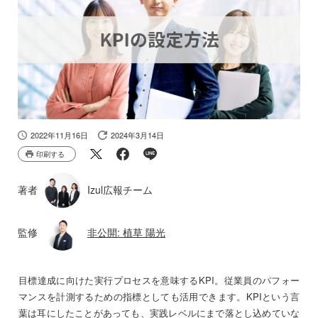
2022年11月16日
2024年3月14日
印刷する
著者
Izul広報チーム
監修
非公開: 植草 陽光
目標達成に向けた実行プロセスを意味するKPI。従業員のパフォー
マンスを計測するための指標としても活用できます。KPIという言
葉は耳にしたことがあっても、実践レベルにまで落とし込めていな