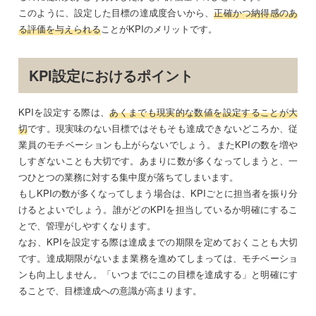
このように、設定した目標の達成度合いから、
正確かつ納得感のあ
る評価を与えられる
ことがKPIのメリットです。
KPI設定におけるポイント
KPIを設定する際は、
あくまでも現実的な数値を設定することが大
切
です。現実味のない目標ではそもそも達成できないどころか、従
業員のモチベーションも上がらないでしょう。またKPIの数を増や
しすぎないことも大切です。あまりに数が多くなってしまうと、一
つひとつの業務に対する集中度が落ちてしまいます。
もしKPIの数が多くなってしまう場合は、KPIごとに担当者を振り分
けるとよいでしょう。誰がどのKPIを担当しているか明確にするこ
とで、管理がしやすくなります。
なお、KPIを設定する際は達成までの期限を定めておくことも大切
です。達成期限がないまま業務を進めてしまっては、モチベーショ
ンも向上しません。「いつまでにこの目標を達成する」と明確にす
ることで、目標達成への意識が高まります。