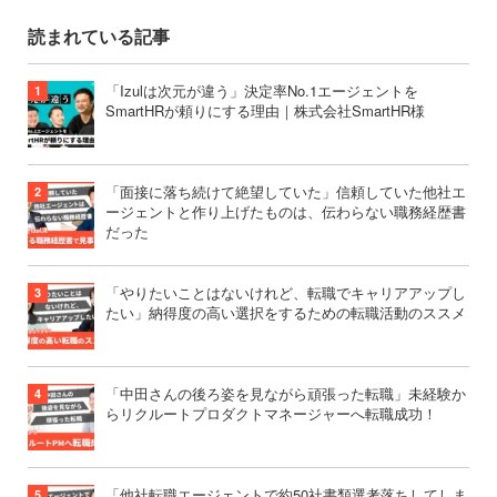
読まれている記事
「Izulは次元が違う」決定率No.1エージェントを
SmartHRが頼りにする理由｜株式会社SmartHR様
「面接に落ち続けて絶望していた」信頼していた他社エ
ージェントと作り上げたものは、伝わらない職務経歴書
だった
「やりたいことはないけれど、転職でキャリアアップし
たい」納得度の高い選択をするための転職活動のススメ
「中田さんの後ろ姿を見ながら頑張った転職」未経験か
らリクルートプロダクトマネージャーへ転職成功！
「他社転職エージェントで約50社書類選考落ちしてしま