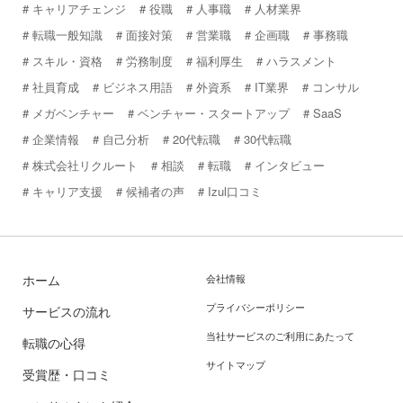
キャリアチェンジ
役職
人事職
人材業界
転職一般知識
面接対策
営業職
企画職
事務職
スキル・資格
労務制度
福利厚生
ハラスメント
社員育成
ビジネス用語
外資系
IT業界
コンサル
メガベンチャー
ベンチャー・スタートアップ
SaaS
企業情報
自己分析
20代転職
30代転職
株式会社リクルート
相談
転職
インタビュー
キャリア支援
候補者の声
Izul口コミ
ホーム
会社情報
プライバシーポリシー
サービスの流れ
当社サービスのご利用にあたって
転職の心得
サイトマップ
受賞歴・口コミ