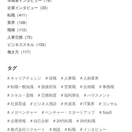
求職者インタビュー（78）
企業インタビュー（23）
転職（411）
業界（128）
職種（113）
人事労務（72）
ビジネススキル（133）
働き方（117）
タグ
キャリアチェンジ
役職
人事職
人材業界
転職一般知識
面接対策
営業職
企画職
事務職
スキル・資格
労務制度
福利厚生
ハラスメント
社員育成
ビジネス用語
外資系
IT業界
コンサル
メガベンチャー
ベンチャー・スタートアップ
SaaS
企業情報
自己分析
20代転職
30代転職
株式会社リクルート
相談
転職
インタビュー