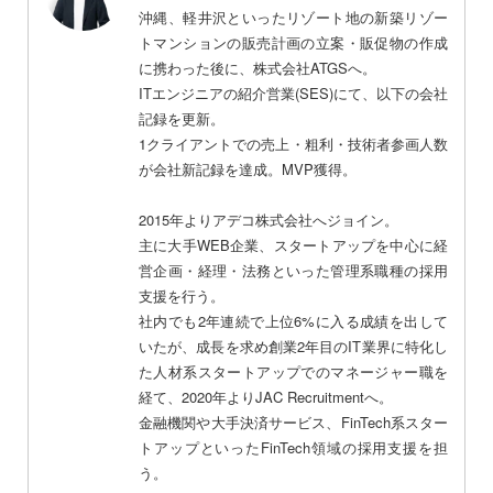
沖縄、軽井沢といったリゾート地の新築リゾー
トマンションの販売計画の立案・販促物の作成
に携わった後に、株式会社ATGSへ。
ITエンジニアの紹介営業(SES)にて、以下の会社
記録を更新。
1クライアントでの売上・粗利・技術者参画人数
が会社新記録を達成。MVP獲得。
2015年よりアデコ株式会社へジョイン。
主に大手WEB企業、スタートアップを中心に経
営企画・経理・法務といった管理系職種の採用
支援を行う。
社内でも2年連続で上位6%に入る成績を出して
いたが、成長を求め創業2年目のIT業界に特化し
た人材系スタートアップでのマネージャー職を
経て、2020年よりJAC Recruitmentへ。
金融機関や大手決済サービス、FinTech系スター
トアップといったFinTech領域の採用支援を担
う。