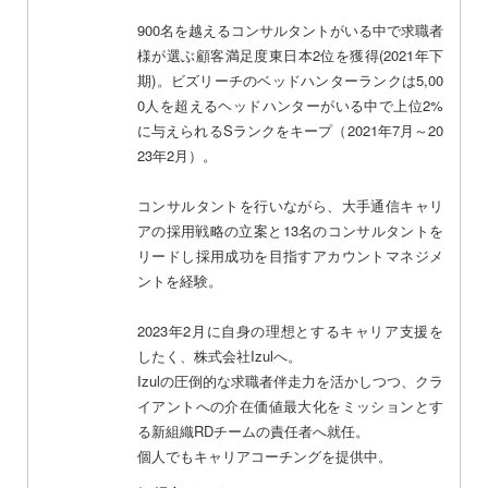
900名を越えるコンサルタントがいる中で求職者
様が選ぶ顧客満足度東日本2位を獲得(2021年下
期)。ビズリーチのベッドハンターランクは5,00
0人を超えるヘッドハンターがいる中で上位2%
に与えられるSランクをキープ（2021年7月～20
23年2月）。
コンサルタントを行いながら、大手通信キャリ
アの採用戦略の立案と13名のコンサルタントを
リードし採用成功を目指すアカウントマネジメ
ントを経験。
2023年2月に自身の理想とするキャリア支援を
したく、株式会社Izulへ。
Izulの圧倒的な求職者伴走力を活かしつつ、クラ
イアントへの介在価値最大化をミッションとす
る新組織RDチームの責任者へ就任。
個人でもキャリアコーチングを提供中。