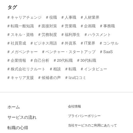
タグ
キャリアチェンジ
役職
人事職
人材業界
転職一般知識
面接対策
営業職
企画職
事務職
スキル・資格
労務制度
福利厚生
ハラスメント
社員育成
ビジネス用語
外資系
IT業界
コンサル
メガベンチャー
ベンチャー・スタートアップ
SaaS
企業情報
自己分析
20代転職
30代転職
株式会社リクルート
相談
転職
インタビュー
キャリア支援
候補者の声
Izul口コミ
ホーム
会社情報
プライバシーポリシー
サービスの流れ
当社サービスのご利用にあたって
転職の心得