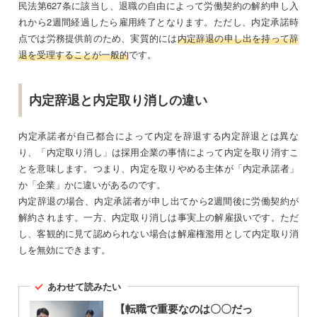
民法第627条に該当し、退職の自由によって労働契約の解約申し入
れから2週間経過したら雇用終了となります。ただし、内定承諾時
点では労務提供前のため、実質的には
内定辞退の申し出を持って辞
退を受理することが一般的
です。
内定辞退と内定取り消しの違い
内定承諾者が自己都合によって内定を辞退する内定辞退とは異な
り、「内定取り消し」は採用企業の事情によって内定を取り消すこ
とを意味します。つまり、内定を取りやめる主体が「内定承諾者」
か「企業」かに違いがあるのです。
内定辞退の場合、内定承諾者が申し出てから2週間後に労働契約が
解約されます。一方、内定取り消しは事実上の解雇扱いです。ただ
し、客観的に見て認められない場合は解雇権濫用として内定取り消
しを無効にできます。
あわせて読みたい
【転職で重要なのは〇〇だっ