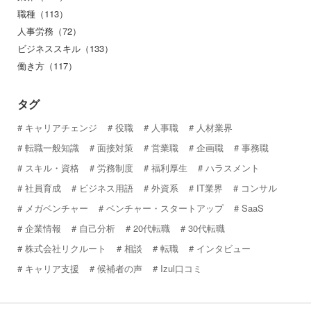
職種（113）
人事労務（72）
ビジネススキル（133）
働き方（117）
タグ
キャリアチェンジ
役職
人事職
人材業界
転職一般知識
面接対策
営業職
企画職
事務職
スキル・資格
労務制度
福利厚生
ハラスメント
社員育成
ビジネス用語
外資系
IT業界
コンサル
メガベンチャー
ベンチャー・スタートアップ
SaaS
企業情報
自己分析
20代転職
30代転職
株式会社リクルート
相談
転職
インタビュー
キャリア支援
候補者の声
Izul口コミ